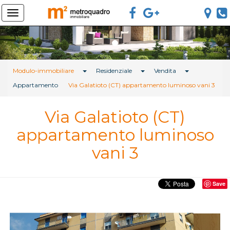
Previous
Ne
Toggle Dropdown
Toggle Dropdown
Toggle Drop
Modulo-immobiliare
Residenziale
Vendita
Appartamento
Via Galatioto (CT) appartamento luminoso vani 3
Via Galatioto (CT)
appartamento luminoso
vani 3
Save